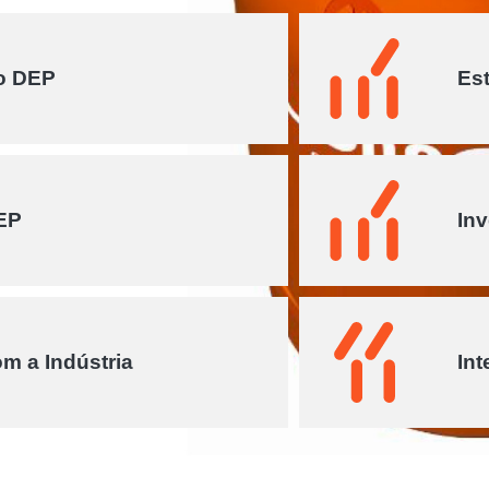
o DEP
Es
EP
In
om a Indústria
Int