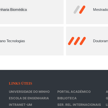
nharia Biomédica
Mestrado
ano Tecnologias
Doutoram
LINKS ÚTEIS
UNIVERSIDADE DO MINHO
PORTAL ACADÉMICO
ESCOLA DE ENGENHARIA
BIBLIOTECA
G
INTRANET-UM
SER. REL. INTERNACIONAIS
L