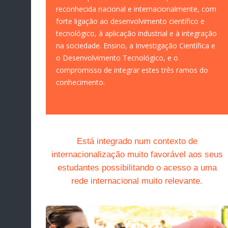
reconhecida nacional e internacionalmente, com
forte ligação ao desenvolvimento científico e
tecnológico, à aplicação industrial e à integração
na sociedade. Ensino, a Investigação Científica e
o Desenvolvimento Tecnológico, e o
compromisso de integrar estes três ramos do
conhecimento.
Está integrado num contexto de
internacionalização muito favorável aos seus
estudantes possibilitando o acesso a uma
rede internacional muito relevante.