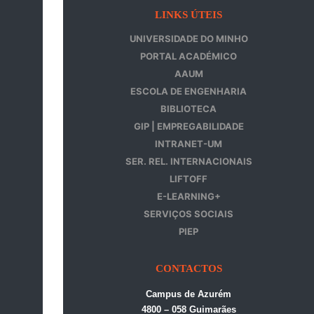
LINKS ÚTEIS
UNIVERSIDADE DO MINHO
PORTAL ACADÉMICO
AAUM
ESCOLA DE ENGENHARIA
BIBLIOTECA
GIP | EMPREGABILIDADE
INTRANET-UM
SER. REL. INTERNACIONAIS
LIFTOFF
E-LEARNING+
SERVIÇOS SOCIAIS
PIEP
CONTACTOS
Campus de Azurém
4800 – 058 Guimarães