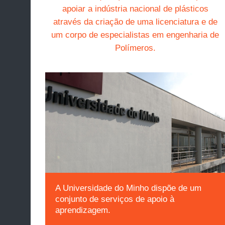
apoiar a indústria nacional de plásticos
através da criação de uma licenciatura e de
um corpo de especialistas em engenharia de
Polímeros.
A Universidade do Minho dispõe de um
conjunto de serviços de apoio à
aprendizagem.