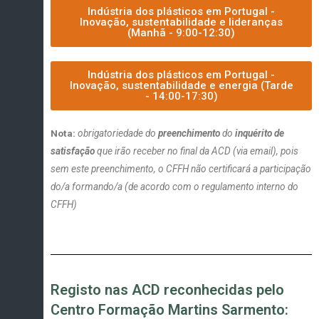
Indústria dos plásticos em Portugal -
Inovação, sustentabilidade e lideranças
(Manhã - 9:00-12:30)
Indústria dos plásticos em Portugal -
Inovação, sustentabilidade e energia (Tarde
- 14:00-17:30)
Nota:
obrigatoriedade do
preenchimento
do
inquérito de
satisfação
que irão receber no final da ACD (via email), pois
sem este preenchimento, o CFFH não certificará a participação
do/a formando/a (de acordo com o regulamento interno do
CFFH)
Registo nas ACD reconhecidas pelo
Centro Formação Martins Sarmento: